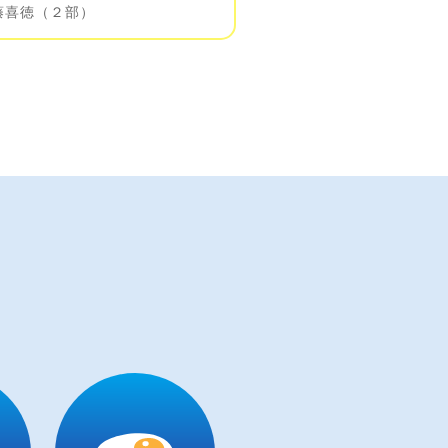
齊藤喜徳（２部）