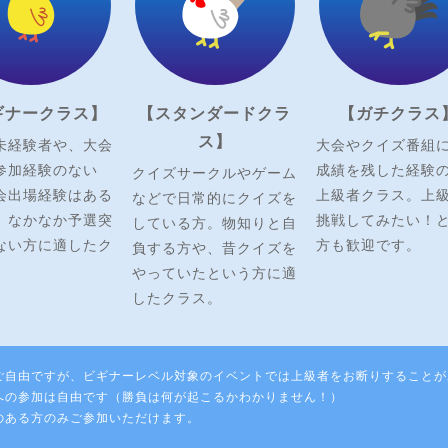
ギナークラス】
【スタンダードクラ
【ガチクラス
ス】
未経験者や、大会
大会やクイズ番組
参加経験のない
成績を残した経験
クイズサークルやゲーム
会出場経験はある
上級者クラス。上
などで日常的にクイズを
、なかなか予選突
挑戦してみたい！
している方。物知りと自
ない方に適したク
方も歓迎です。
負する方や、昔クイズを
やっていたという方に適
したクラス。
ご自由ですが、ビギナーレベル対象のイベントでは上級者をお断りすることが
への参加は自由です（勝負は何が起こるかわかりません！）
のある方のみご参加いただけます。