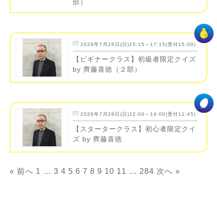
部）
2026年7月26日(日)15:15～17:15(受付15:00)
【ビギナークラス】初級者限定クイズ
by 齊藤喜徳（２部）
2026年7月26日(日)12:00～14:00(受付11:45)
【スタータークラス】初心者限定クイ
ズ by 齊藤喜徳
« 前へ
1
…
3
4
5
6
7
8
9
10
11
…
284
次へ »