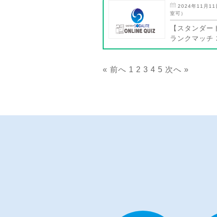
2024年11月11
室可）
【スタンダー
ランクマッチ 2
« 前へ
1
2
3
4
5
次へ »