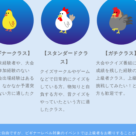
ギナークラス】
【スタンダードクラ
【ガチクラス
ス】
未経験者や、大会
大会やクイズ番組
参加経験のない
成績を残した経験
クイズサークルやゲーム
会出場経験はある
上級者クラス。上
などで日常的にクイズを
、なかなか予選突
挑戦してみたい！
している方。物知りと自
ない方に適したク
方も歓迎です。
負する方や、昔クイズを
やっていたという方に適
したクラス。
ご自由ですが、ビギナーレベル対象のイベントでは上級者をお断りすることが