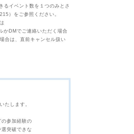
きるイベント数を１つのみとさ
p=5215）をご参照ください。
たは
。メールかDMでご連絡いただく場合
た場合は、直前キャンセル扱い
いいたします。
どの参加経験の
予選突破できな