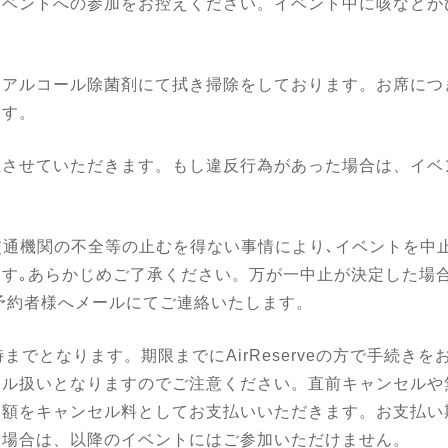
イベントへの参加をお控えください。イベント中に咳などが
。
にアルコール除菌剤にて拭き掃除をしております。お席につ
ます。
止させていただきます。もし違反行為があった場合は、イベ
交通機関の不全等の止むを得ない事情により､イベントを中止
｡あらかじめご了承ください。万が一中止が決定した場合は、
また予約者様へメールにてご連絡いたします。
までとなります。期限までにAirReserveの方で手続きを
セル扱いとなりますのでご注意ください。直前キャンセルや
全額をキャンセル料としてお支払いいただきます。お支払い
い場合は、以降のイベントにはご参加いただけません。