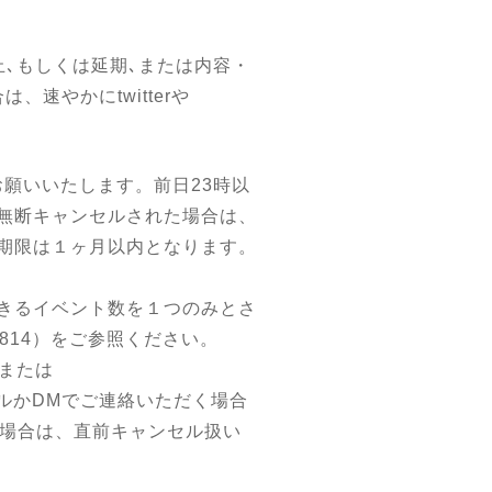
､もしくは延期､または内容・
速やかにtwitterや
お願いいたします。前日23時以
無断キャンセルされた場合は、
期限は１ヶ月以内となります。
きるイベント数を１つのみとさ
9814
）をご参照ください。
）または
。メールかDMでご連絡いただく場合
た場合は、直前キャンセル扱い