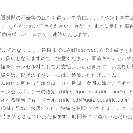
交通機関の不全等の止むを得ない事情により､イベントを中止
｡あらかじめご了承ください。万が一中止が決定した場合は、
また予約者様へメールにてご連絡いたします。
までとなります。期限までにAirReserveの方で手続きを
セル扱いとなりますのでご注意ください。直前キャンセルや
全額をキャンセル料としてお支払いいただきます。お支払い
い場合は、以降のイベントにはご参加いただけません。
月以内に３回あった場合は、３ヶ月間、次回以降にご予約で
キャンセルポリシーの改定（
https://quiz-sodalite.com/?p=
合でも、メール（info_sdl@quiz-sodalite.com
e_Qroom）のDMで早めにお店の方にご連絡をお願いいたします
2時までとさせていただきます。時間外にご連絡いただい